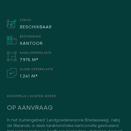
STATUS
BESCHIKBAAR
BESTEMMING
KANTOOR
KAVELOPPERVLAKTE
7.975 M²
VLOER OPPERVLAKTE
1.241 M²
KOOPPRIJS | KOSTEN KOPER
OP AANVRAAG
In het buitengebied ‘Landgoederenzone Bredaseweg’, nabij
de Warande, is deze karakteristieke kantoorvilla gesitueerd.
NIET AKKOORD
AKKOORD