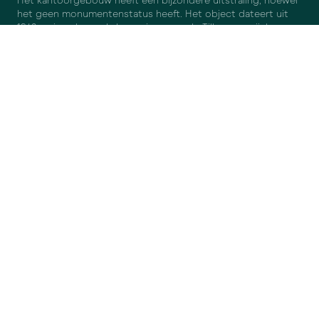
Het kantoorgebouw heeft een bijzondere uitstraling, hoewel
het geen monumentenstatus heeft. Het object dateert uit
1942 en is gebouwd als woning voor de Tilburgse wijnkopers
familie Verbunt. Bouwmeester Philip Anne Warners ontwierp
het object.
OPPERVLAKTE
LOCATIE
BEREIKBAARHEID
OPLEVERINGSNIVEAU